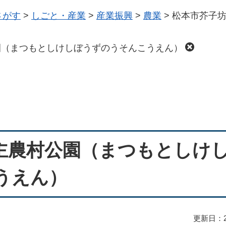
さがす
>
しごと・産業
>
産業振興
>
農業
>
松本市芥子
園（まつもとしけしぼうずのうそんこうえん）
主農村公園（まつもとしけ
うえん）
更新日：2