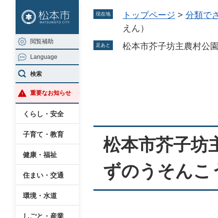
ペ
メ
トップページ
>
分類で
現在地
ー
ニ
えん）
ジ
ュ
閲覧補助
の
ー
松本市芥子坊主農村公
足あと
Language
先
を
頭
飛
検索
本
で
ば
重要なお知らせ
文
す
し
。
て
くらし・安全
本
子育て・教育
文
松本市芥子坊
へ
健康・福祉
ずのうそんこ
住まい・交通
環境・水道
しごと・産業