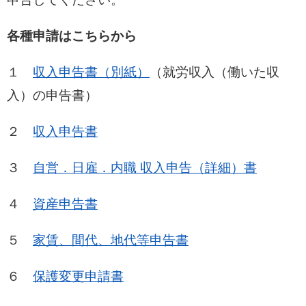
各種申請はこちらから
１
収入申告書（別紙）
（就労収入（働いた収
入）の申告書）
２
収入申告書
３
自営．日雇．内職 収入申告（詳細）書
４
資産申告書
５
家賃、間代、地代等申告書
６
保護変更申請書​