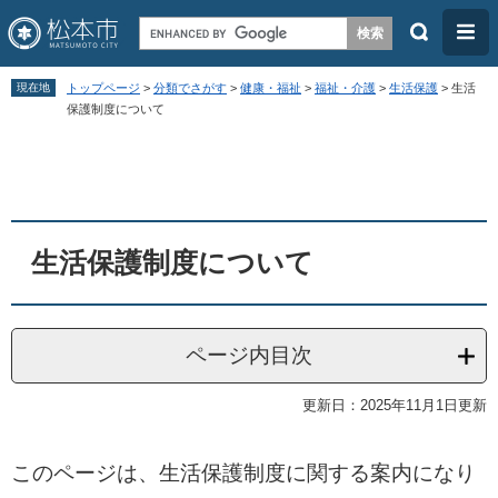
検
メ
索
ニ
ペ
メ
ュ
現在地
トップページ
>
分類でさがす
>
健康・福祉
>
福祉・介護
>
生活保護
>
生活
ー
ニ
保護制度について
ー
ジ
ュ
本
の
ー
文
先
を
頭
飛
生活保護制度について
で
ば
す
し
。
て
ページ内目次
本
文
更新日：2025年11月1日更新
へ
このページは、生活保護制度に関する案内になり