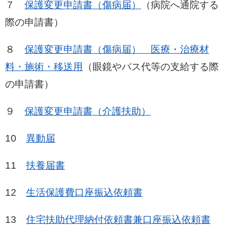
７
保護変更申請書（傷病届）
（病院へ通院する
際の申請書）
８
保護変更申請書（傷病届） 医療・治療材
料・施術・移送用​
（眼鏡やバス代等の支給する際
の申請書）
９
保護変更申請書（介護扶助）
10
異動届
11
扶養届書
12
生活保護費口座振込依頼書
13
住宅扶助代理納付依頼書兼口座振込依頼書