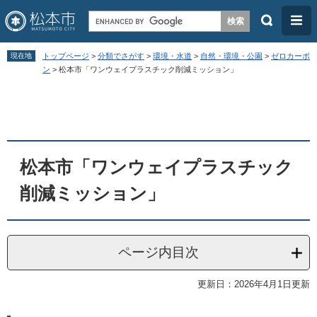
検
メ
索
ニ
ペ
メ
ュ
現在地
トップページ
>
分類でさがす
>
環境・水道
>
自然・環境・公園
>
ゼロカーボ
ー
ニ
ン
>
松本市「ワンウェイプラスチック削減ミッション」
ー
ジ
ュ
本
の
ー
文
先
を
頭
飛
松本市「ワンウェイプラスチック
で
ば
す
し
削減ミッション」
。
て
本
文
ページ内目次
へ
更新日：2026年4月1日更新