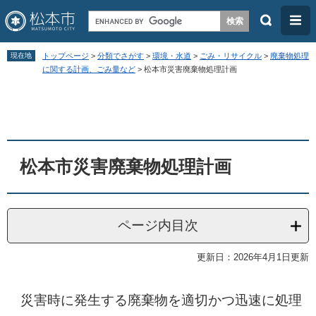
検
メ
索
ニ
ペ
メ
ュ
現在地
トップページ
>
分類でさがす
>
環境・水道
>
ごみ・リサイクル
>
廃棄物処理
ー
ニ
に関する計画、ごみ量など
>
松本市災害廃棄物処理計画
ー
ジ
ュ
本
の
ー
文
先
を
頭
飛
松本市災害廃棄物処理計画
で
ば
す
し
。
て
ページ内目次
本
文
更新日：2026年4月1日更新
へ
災害時に発生する廃棄物を適切かつ迅速に処理