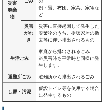
ごみ
の
災害
例：畳、布団、家具、家電な
廃棄
ど
物
災害
災害に直接起因して発生した
がれ
廃棄物のうち、損壊家屋の撤
き
去等に伴い排出されるもの
家庭から排出されるごみ
生活ごみ
※災害時も平常時と同様に発
生します。
避難所ごみ
避難所から排出されるごみ
仮設トイレ等を使用する場合
し尿・汚泥
に発生するもの