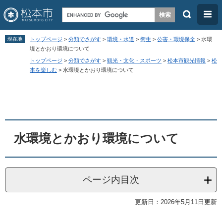
検
メ
索
ニ
ペ
メ
ュ
現在地
トップページ
>
分類でさがす
>
環境・水道
>
衛生
>
公害・環境保全
>
水環
ー
ニ
境とかおり環境について
ー
トップページ
>
分類でさがす
>
観光・文化・スポーツ
>
松本市観光情報
>
松
ジ
ュ
本を楽しむ
>
水環境とかおり環境について
の
ー
本
先
を
文
頭
飛
で
ば
す
し
水環境とかおり環境について
。
て
本
文
ページ内目次
へ
更新日：2026年5月11日更新