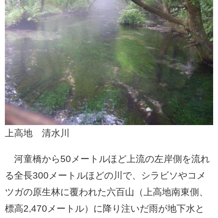
上高地 清水川
河童橋から50メートルほど上流の左岸側を流れ
る全長300メートルほどの川で、シラビソやコメ
ツガの原生林に覆われた六百山（上高地南東側、
標高2,470メートル）に降り注いだ雨が地下水と