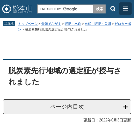
検
メ
索
ニ
ペ
メ
ュ
現在地
トップページ
>
分類でさがす
>
環境・水道
>
自然・環境・公園
>
ゼロカーボ
ー
ニ
ン
>
脱炭素先行地域の選定証が授与されました
ー
ジ
ュ
本
の
ー
文
先
を
頭
飛
脱炭素先行地域の選定証が授与さ
で
ば
す
し
れました
。
て
本
文
ページ内目次
へ
更新日：2022年6月3日更新