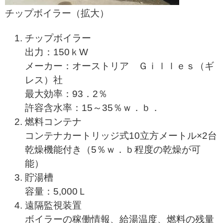
チップボイラー（拡大）
チップボイラー
出力：150ｋW
メーカー：オーストリア Ｇｉｌｌｅｓ（ギ
レス）社
最大効率：93．2％
許容含水率：15～35％ｗ．ｂ．
燃料コンテナ
コンテナカートリッジ式10立方メートル×2台
乾燥機能付き（5％ｗ．ｂ程度の乾燥が可
能）
貯湯槽
容量：5,000Ｌ
遠隔監視装置
ボイラーの稼働情報、給湯温度、燃料の残量