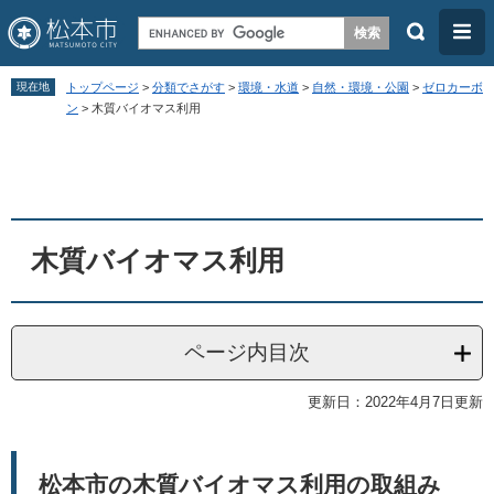
検
メ
索
ニ
ペ
メ
ュ
現在地
トップページ
>
分類でさがす
>
環境・水道
>
自然・環境・公園
>
ゼロカーボ
ー
ニ
ン
>
木質バイオマス利用
ー
ジ
ュ
本
の
ー
文
先
を
頭
飛
木質バイオマス利用
で
ば
す
し
。
て
ページ内目次
本
文
更新日：2022年4月7日更新
へ
松本市の木質バイオマス利用の取組み