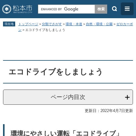
検
メ
索
ニ
ペ
メ
ュ
現在地
トップページ
>
分類でさがす
>
環境・水道
>
自然・環境・公園
>
ゼロカーボ
ー
ニ
ン
>
エコドライブをしましょう
ー
ジ
ュ
本
の
ー
文
先
を
頭
飛
エコドライブをしましょう
で
ば
す
し
。
て
ページ内目次
本
文
更新日：2022年4月7日更新
へ
環境にやさしい運転「エコドライブ」