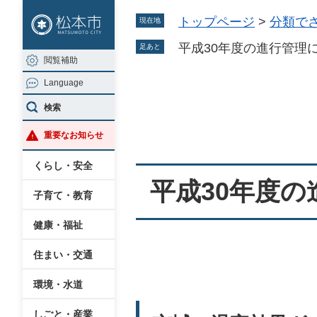
ペ
メ
トップページ
>
分類で
現在地
ー
ニ
ジ
ュ
平成30年度の進行管理
足あと
閲覧補助
の
ー
Language
先
を
本
頭
飛
検索
文
で
ば
重要なお知らせ
す
し
。
て
くらし・安全
本
平成30年度
子育て・教育
文
へ
健康・福祉
住まい・交通
環境・水道
しごと・産業