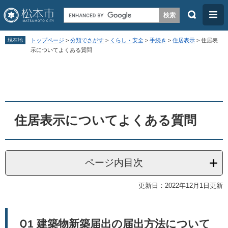
検
メ
索
ニ
ペ
メ
ュ
現在地
トップページ
>
分類でさがす
>
くらし・安全
>
手続き
>
住居表示
>
住居表
ー
ニ
示についてよくある質問
ー
ジ
ュ
本
の
ー
文
先
を
頭
飛
住居表示についてよくある質問
で
ば
す
し
。
て
ページ内目次
本
文
更新日：2022年12月1日更新
へ
Ｑ1 建築物新築届出の届出方法について