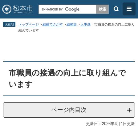
検
メ
索
ニ
ペ
メ
ュ
現在地
トップページ
>
組織でさがす
>
総務部
>
人事課
>
市職員の接遇の向上に取り
ー
ニ
組んでいます
ー
ジ
ュ
本
の
ー
文
先
を
頭
飛
市職員の接遇の向上に取り組んで
で
ば
す
し
います
。
て
本
文
ページ内目次
へ
更新日：2026年4月1日更新