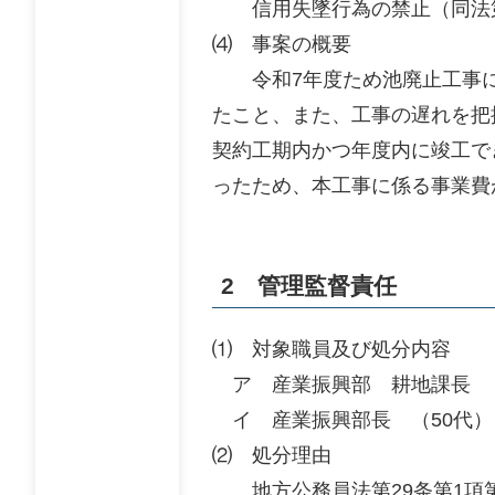
信用失墜行為の禁止（同法第
⑷ 事案の概要
令和7年度ため池廃止工事に
たこと、また、工事の遅れを把
契約工期内かつ年度内に竣工で
ったため、本工事に係る事業費が
2 管理監督責任
⑴ 対象職員及び処分内容
ア 産業振興部 耕地課長 （
イ 産業振興部長 （50代
⑵ 処分理由
地方公務員法第29条第1項第