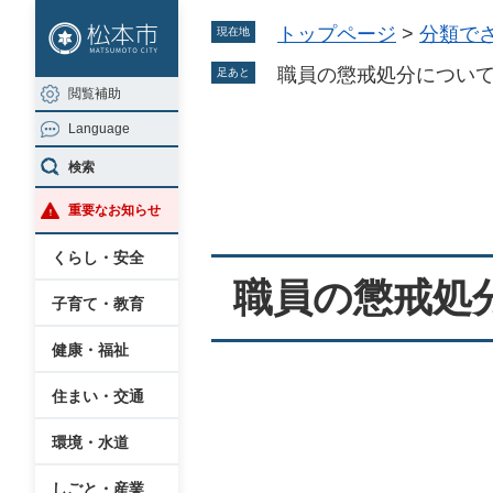
ペ
メ
トップページ
>
分類で
現在地
ー
ニ
ジ
ュ
職員の懲戒処分について
足あと
閲覧補助
の
ー
Language
先
を
本
頭
飛
検索
文
で
ば
重要なお知らせ
す
し
。
て
くらし・安全
本
職員の懲戒処分
子育て・教育
文
へ
健康・福祉
住まい・交通
環境・水道
しごと・産業