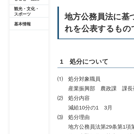
観光・文化・
スポーツ
地方公務員法に基
基本情報
れを公表するもの
1 処分について
⑴ 処分対象職員
産業振興部 農政課 課長補
⑵ 処分内容
減給10分の1 3月
⑶ 処分理由
地方公務員法第29条第1項第