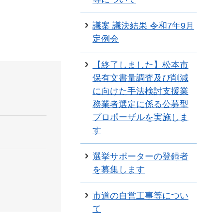
議案 議決結果 令和7年9月
定例会
【終了しました】松本市
保有文書量調査及び削減
に向けた手法検討支援業
務業者選定に係る公募型
プロポーザルを実施しま
す
選挙サポーターの登録者
を募集します
市道の自営工事等につい
て