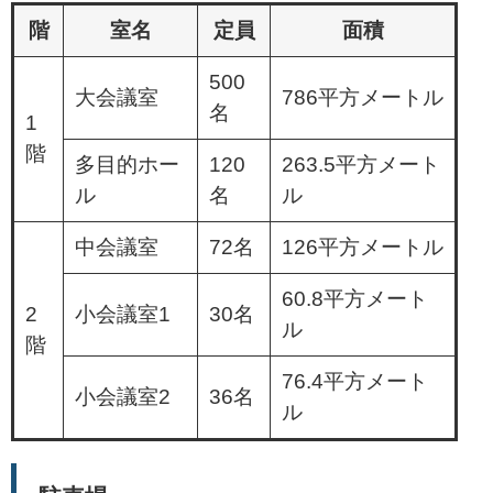
階
室名
定員
面積
500
大会議室
786平方メートル
名
1
階
多目的ホー
120
263.5平方メート
ル
名
ル
中会議室
72名
126平方メートル
60.8平方メート
2
小会議室1
30名
ル
階
76.4平方メート
小会議室2
36名
ル