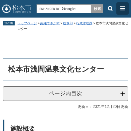
検
メ
索
ニ
ペ
メ
ュ
現在地
トップページ
>
組織でさがす
>
総務部
>
行政管理課
>
松本市浅間温泉文化セ
ー
ニ
ンター
ー
ジ
ュ
本
の
ー
文
先
を
頭
飛
松本市浅間温泉文化センター
で
ば
す
し
。
て
ページ内目次
本
文
更新日：2021年12月20日更新
へ
施設概要