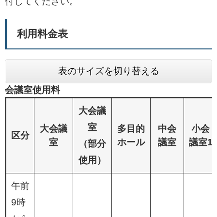
付してください。
利用料金表
表のサイズを切り替える
会議室使用料
大会議
室
大会議
多目的
中会
小会
区分
室
ホール
議室
議室1
（部分
使用）
午前
9時