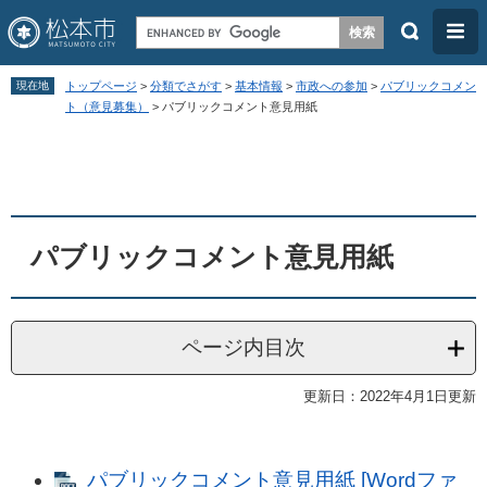
検
メ
索
ニ
ペ
メ
ュ
現在地
トップページ
>
分類でさがす
>
基本情報
>
市政への参加
>
パブリックコメン
ー
ニ
ト（意見募集）
>
パブリックコメント意見用紙
ー
ジ
ュ
本
の
ー
文
先
を
頭
飛
パブリックコメント意見用紙
で
ば
す
し
。
て
ページ内目次
本
文
更新日：2022年4月1日更新
へ
パブリックコメント意見用紙 [Wordファ