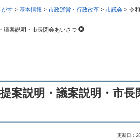
さがす
>
基本情報
>
市政運営・行政改革
>
市議会
>
令
・議案説明・市長閉会あいさつ
長提案説明・議案説明・市長
更新日：20