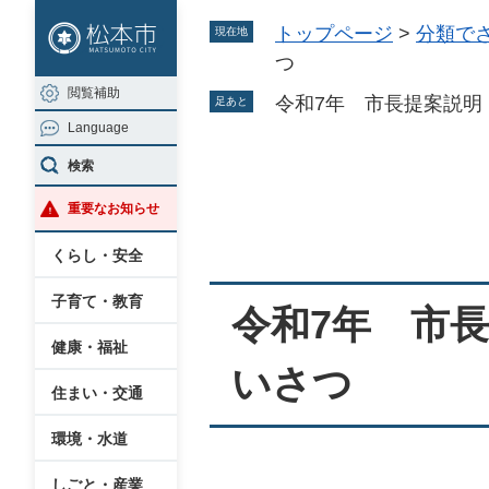
ペ
メ
トップページ
>
分類で
現在地
ー
ニ
つ
ジ
ュ
閲覧補助
の
ー
令和7年 市長提案説明
足あと
Language
先
を
頭
飛
検索
本
で
ば
重要なお知らせ
文
す
し
。
て
くらし・安全
本
子育て・教育
文
令和7年 市
へ
健康・福祉
いさつ
住まい・交通
環境・水道
しごと・産業