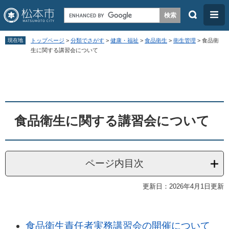
検
メ
索
ニ
ペ
メ
ュ
現在地
トップページ
>
分類でさがす
>
健康・福祉
>
食品衛生
>
衛生管理
>
食品衛
ー
ニ
生に関する講習会について
ー
ジ
ュ
本
の
ー
文
先
を
頭
飛
食品衛生に関する講習会について
で
ば
す
し
。
て
ページ内目次
本
文
更新日：2026年4月1日更新
へ
食品衛生責任者実務講習会の開催について