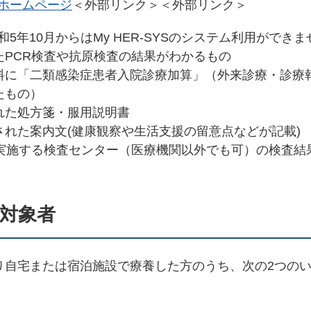
ホームページ
＜外部リンク＞
＜外部リンク＞
(令和5年10月からはMy HER-SYSのシステム利用ができま
たPCR検査や抗原検査の結果がわかるもの
料に「二類感染症患者入院診療加算」（外来診療・診療
たもの）
れた処方箋・服用説明書
れた案内文(健康観察や生活支援の留意点などが記載)
を実施する検査センター（医療機関以外でも可）の検査結
行対象者
り自宅または宿泊施設で療養した方のうち、次の2つの