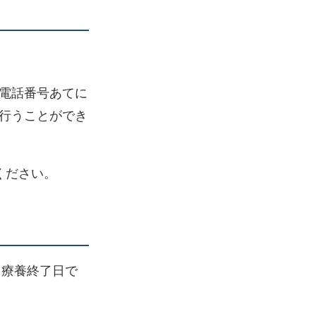
電話番号あてに
行うことができ
ください。
ら療養終了日で