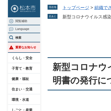
ペ
メ
トップページ
>
組織で
現在地
ー
ニ
ジ
ュ
新型コロナウイルス感
足あと
閲覧補助
の
ー
Language
先
を
本
頭
飛
検索
文
で
ば
重要なお知らせ
す
し
。
て
くらし・安全
本
新型コロナウ
子育て・教育
文
へ
明書の発行に
健康・福祉
住まい・交通
環境・水道
しごと・産業