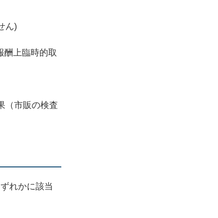
せん)
報酬上臨時的取
果（市販の検査
いずれかに該当