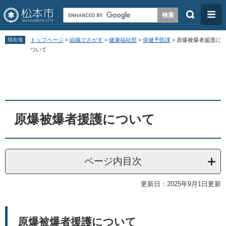
検
メ
索
ニ
ペ
メ
ュ
現在地
トップページ
>
組織でさがす
>
健康福祉部
>
保健予防課
>
原爆被爆者援護に
ー
ニ
ついて
ー
ジ
ュ
本
の
ー
文
先
を
頭
飛
原爆被爆者援護について
で
ば
す
し
。
て
ページ内目次
本
文
更新日：2025年9月1日更新
へ
原爆被爆者援護について