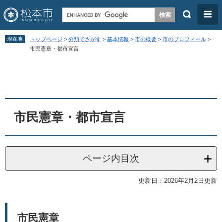
検
メ
索
ニ
ペ
メ
ュ
現在地
トップページ
>
分類でさがす
>
基本情報
>
市の概要
>
市のプロフィール
>
ー
ニ
市民憲章・都市宣言
ー
ジ
ュ
本
の
ー
文
先
を
頭
飛
市民憲章・都市宣言
で
ば
す
し
。
て
ページ内目次
本
文
更新日：2026年2月2日更新
へ
市民憲章