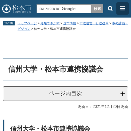
検
メ
索
ニ
ペ
メ
ュ
現在地
トップページ
>
分類でさがす
>
基本情報
>
市政運営・行政改革
>
市の計画・
ー
ニ
ビジョン
>
信州大学・松本市連携協議会
ー
ジ
ュ
本
の
ー
文
先
を
頭
飛
信州大学・松本市連携協議会
で
ば
す
し
。
て
ページ内目次
本
文
更新日：2021年12月20日更新
へ
信州大学・松本市連携協議会