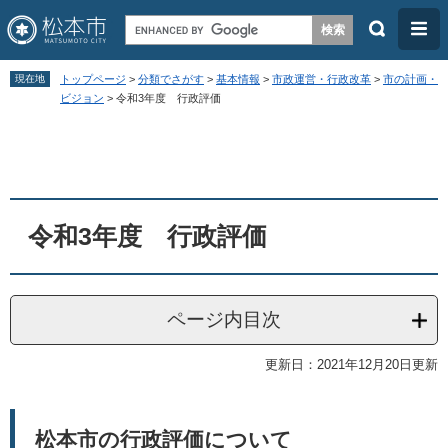
検
メ
索
ニ
ペ
メ
ュ
現在地
トップページ
>
分類でさがす
>
基本情報
>
市政運営・行政改革
>
市の計画・
ー
ニ
ビジョン
>
令和3年度 行政評価
ー
ジ
ュ
本
の
ー
文
先
を
頭
飛
令和3年度 行政評価
で
ば
す
し
。
て
ページ内目次
本
文
更新日：2021年12月20日更新
へ
松本市の行政評価について