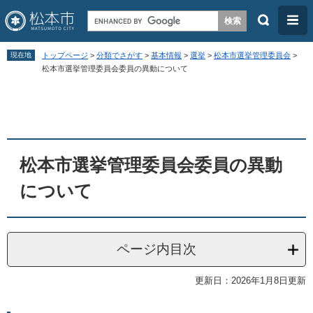
検
メ
索
ニ
ペ
メ
ュ
現在地
トップページ
>
分類でさがす
>
基本情報
>
選挙
>
松本市選挙管理委員会
>
ー
ニ
松本市選挙管理委員会委員の異動について
ー
ジ
ュ
本
の
ー
文
先
を
頭
飛
松本市選挙管理委員会委員の異動
で
ば
す
し
について
。
て
本
文
ページ内目次
へ
更新日：2026年1月8日更新