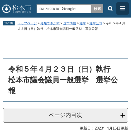
検
メ
索
ニ
ペ
メ
ュ
現在地
トップページ
>
分類でさがす
>
基本情報
>
選挙
>
選挙公報
>
令和５年４月
ー
ニ
２３日（日）執行 松本市議会議員一般選挙 選挙公報
ー
ジ
ュ
本
の
ー
文
先
を
頭
飛
令和５年４月２３日（日）執行
で
ば
す
し
松本市議会議員一般選挙 選挙公
。
て
報
本
文
へ
ページ内目次
更新日：2023年4月16日更新