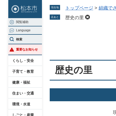
ペ
メ
トップページ
>
組織で
現在地
ー
ニ
ジ
ュ
歴史の里
足あと
閲覧補助
の
ー
Language
先
を
本
頭
飛
検索
文
で
ば
重要なお知らせ
す
し
。
て
くらし・安全
本
歴史の里
子育て・教育
文
へ
健康・福祉
住まい・交通
環境・水道
しごと・産業