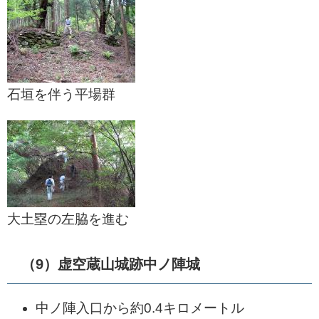
石垣を伴う平場群
大土塁の左脇を進む
（9）虚空蔵山城跡中ノ陣城
中ノ陣入口から約0.4キロメートル