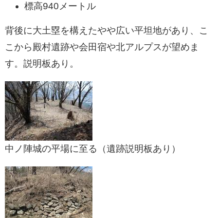
標高940メートル
背後に大土塁を構えたやや広い平坦地があり、こ
こから殿村遺跡や会田宿や北アルプスが望めま
す。説明板あり。
中ノ陣城の平場に至る（遺跡説明板あり）