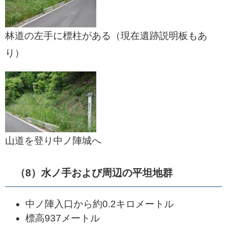
林道の左手に標柱がある（現在遺跡説明板もあ
り）
山道を登り中ノ陣城へ
（8）水ノ手および周辺の平坦地群
中ノ陣入口から約0.2キロメートル
標高937メートル