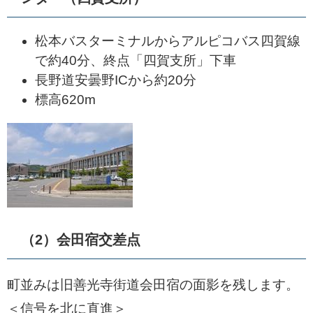
松本バスターミナルからアルピコバス四賀線
で約40分、終点「四賀支所」下車
長野道安曇野ICから約20分
標高620m
（2）会田宿交差点
町並みは旧善光寺街道会田宿の面影を残します。
＜信号を北に直進＞