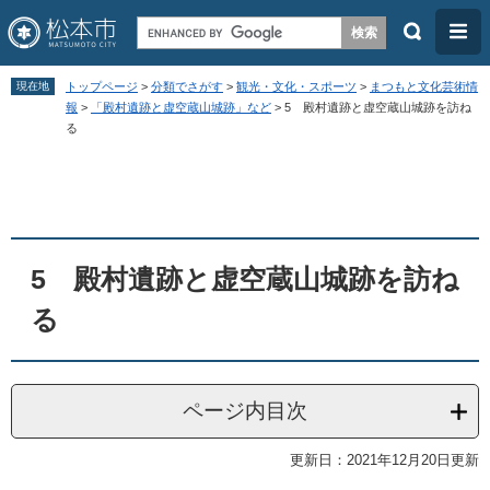
検
メ
索
ニ
ペ
メ
ュ
現在地
トップページ
>
分類でさがす
>
観光・文化・スポーツ
>
まつもと文化芸術情
ー
ニ
報
>
「殿村遺跡と虚空蔵山城跡」など
>
5 殿村遺跡と虚空蔵山城跡を訪ね
ー
る
ジ
ュ
の
ー
本
先
を
文
頭
飛
で
ば
5 殿村遺跡と虚空蔵山城跡を訪ね
す
し
る
。
て
本
文
ページ内目次
へ
更新日：2021年12月20日更新