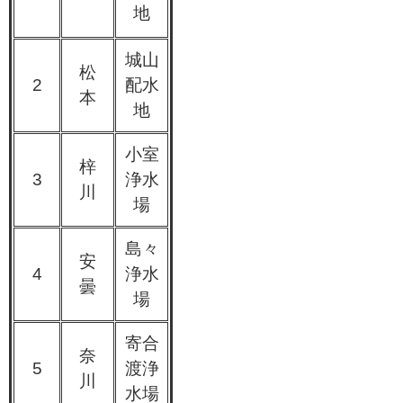
地
城山
松
2
配水
本
地
小室
梓
3
浄水
川
場
島々
安
4
浄水
曇
場
寄合
奈
5
渡浄
川
水場