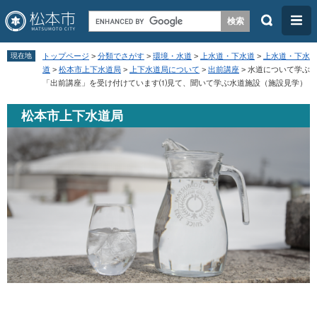
検
メ
索
ニ
ペ
メ
ュ
現在地
トップページ
>
分類でさがす
>
環境・水道
>
上水道・下水道
>
上水道・下水
ー
ニ
道
>
松本市上下水道局
>
上下水道局について
>
出前講座
>
水道について学ぶ
ー
「出前講座」を受け付けています⑴見て、聞いて学ぶ水道施設（施設見学）
ジ
ュ
の
ー
松本市上下水道局
先
を
頭
飛
で
ば
す
し
。
て
本
文
へ
本