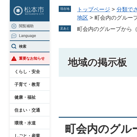
ペ
メ
トップページ
>
分類で
現在地
ー
ニ
地区
>
町会内のグルー
ジ
ュ
閲覧補助
の
ー
町会内のグループから
足あと
Language
先
を
頭
飛
検索
で
ば
重要なお知らせ
地域の掲示板
す
し
。
て
くらし・安全
本
子育て・教育
文
本
へ
健康・福祉
文
住まい・交通
環境・水道
町会内のグル
しごと・産業