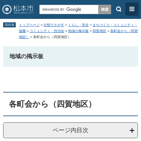
検
メ
索
ニ
ペ
メ
ュ
現在地
トップページ
>
分類でさがす
>
くらし・安全
>
まちづくり・コミュニティ・
ー
ニ
協働
>
コミュニティ・自治会
>
地域の掲示板
>
四賀地区
>
各町会から（四賀
ー
地区）
>
各町会から（四賀地区）
ジ
ュ
の
ー
地域の掲示板
先
を
頭
飛
本
で
ば
文
す
し
。
て
本
各町会から（四賀地区）
文
へ
ページ内目次