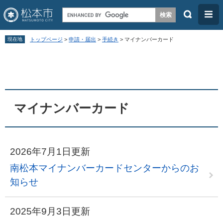
検
メ
索
ニ
ペ
メ
ュ
現在地
トップページ
>
申請・届出
>
手続き
>
マイナンバーカード
ー
ニ
ー
本
ジ
ュ
文
の
ー
先
を
頭
飛
マイナンバーカード
で
ば
す
し
。
て
2026年7月1日更新
本
南松本マイナンバーカードセンターからのお
文
知らせ
へ
2025年9月3日更新