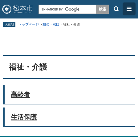
検
メ
索
ニ
ペ
メ
ュ
現在地
トップページ
>
相談・窓口
>
福祉・介護
ー
ニ
ー
本
ジ
ュ
文
の
ー
先
を
頭
飛
福祉・介護
で
ば
す
し
。
て
高齢者
本
文
生活保護
へ