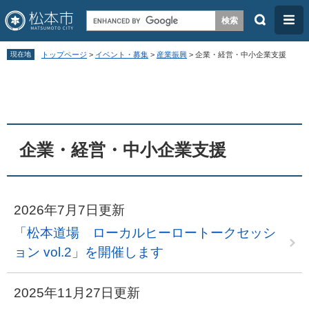
検
メ
索
ニ
ペ
メ
ュ
現在地
トップページ
>
イベント・募集
>
産業振興
>
企業・経営・中小企業支援
ー
ニ
ー
本
ジ
ュ
文
の
ー
先
を
頭
飛
企業・経営・中小企業支援
で
ば
す
し
。
て
2026年7月7日更新
本
「松本道場 ローカルヒーロートークセッシ
文
ョン vol.2」を開催します
へ
2025年11月27日更新