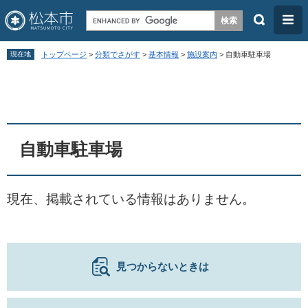
検
メ
索
ニ
ペ
メ
ュ
現在地
トップページ
>
分類でさがす
>
基本情報
>
施設案内
>
自動車駐車場
ー
ニ
ー
本
ジ
ュ
文
の
ー
先
を
頭
飛
自動車駐車場
で
ば
す
し
現在、掲載されている情報はありません。
。
て
本
文
へ
見つからないときは