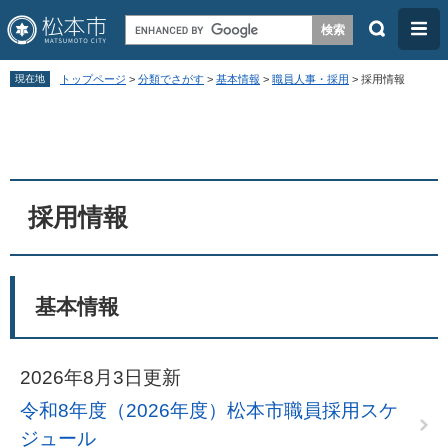
検
メ
索
ニ
ペ
メ
ュ
現在地
トップページ
>
分類でさがす
>
基本情報
>
職員人事・採用
>
採用情報
ー
ニ
ー
本
ジ
ュ
文
の
ー
先
を
頭
飛
採用情報
で
ば
す
し
。
て
基本情報
本
文
2026年8月3日更新
へ
令和8年度（2026年度）松本市職員採用スケ
ジュール