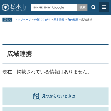
検
メ
索
ニ
ペ
メ
ュ
現在地
トップページ
>
分類でさがす
>
基本情報
>
市の概要
>
広域連携
ー
ニ
ー
本
ジ
ュ
文
の
ー
先
を
頭
飛
広域連携
で
ば
す
し
現在、掲載されている情報はありません。
。
て
本
文
へ
見つからないときは