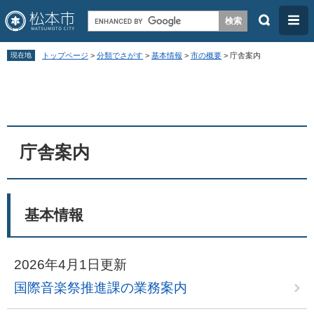
検
メ
索
ニ
ペ
メ
ュ
現在地
トップページ
>
分類でさがす
>
基本情報
>
市の概要
>
庁舎案内
ー
ニ
ー
本
ジ
ュ
文
の
ー
先
を
頭
飛
庁舎案内
で
ば
す
し
。
て
基本情報
本
文
2026年4月1日更新
へ
国際音楽祭推進課の業務案内