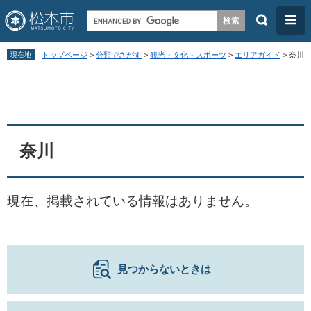
検
メ
索
ニ
ペ
メ
ュ
現在地
トップページ
>
分類でさがす
>
観光・文化・スポーツ
>
エリアガイド
>
奈川
ー
ニ
ー
本
ジ
ュ
文
の
ー
先
を
頭
飛
奈川
で
ば
す
し
現在、掲載されている情報はありません。
。
て
本
文
へ
見つからないときは