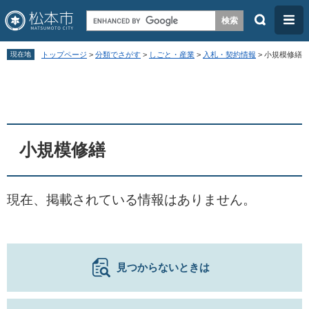
検
メ
索
ニ
ペ
メ
ュ
現在地
トップページ
>
分類でさがす
>
しごと・産業
>
入札・契約情報
>
小規模修繕
ー
ニ
ー
本
ジ
ュ
文
の
ー
先
を
頭
飛
小規模修繕
で
ば
す
し
現在、掲載されている情報はありません。
。
て
本
文
へ
見つからないときは