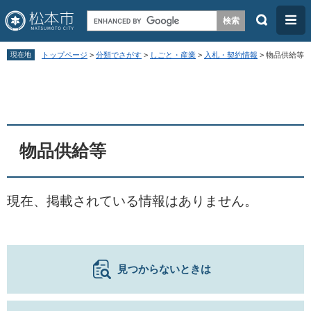
検
メ
索
ニ
ペ
メ
ュ
現在地
トップページ
>
分類でさがす
>
しごと・産業
>
入札・契約情報
>
物品供給等
ー
ニ
ー
本
ジ
ュ
文
の
ー
先
を
頭
飛
物品供給等
で
ば
す
し
現在、掲載されている情報はありません。
。
て
本
文
へ
見つからないときは