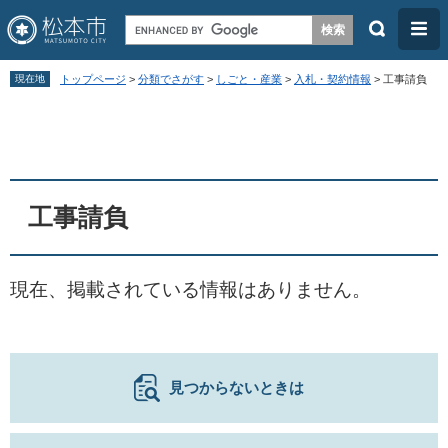
検
メ
索
ニ
ペ
メ
ュ
現在地
トップページ
>
分類でさがす
>
しごと・産業
>
入札・契約情報
>
工事請負
ー
ニ
ー
本
ジ
ュ
文
の
ー
先
を
頭
飛
工事請負
で
ば
す
し
現在、掲載されている情報はありません。
。
て
本
文
へ
見つからないときは