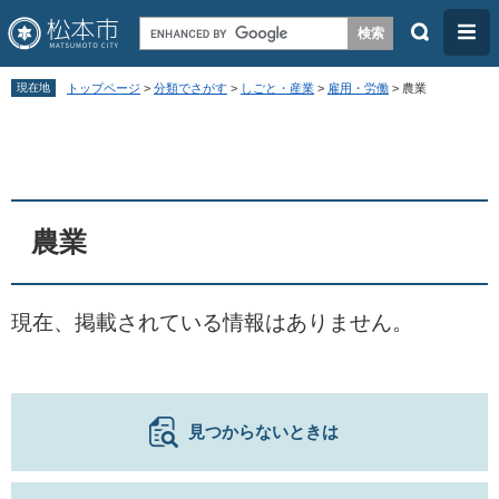
検
メ
索
ニ
ペ
メ
ュ
現在地
トップページ
>
分類でさがす
>
しごと・産業
>
雇用・労働
>
農業
ー
ニ
ー
本
ジ
ュ
文
の
ー
先
を
頭
飛
農業
で
ば
す
し
現在、掲載されている情報はありません。
。
て
本
文
へ
見つからないときは