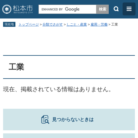
検
メ
索
ニ
ペ
メ
ュ
現在地
トップページ
>
分類でさがす
>
しごと・産業
>
雇用・労働
>
工業
ー
ニ
ー
本
ジ
ュ
文
の
ー
先
を
頭
飛
工業
で
ば
す
し
現在、掲載されている情報はありません。
。
て
本
文
へ
見つからないときは