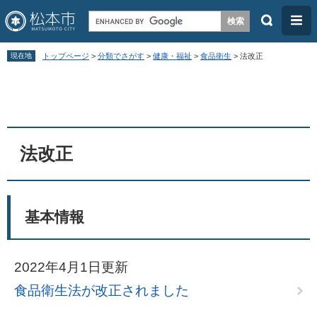
検
メ
索
ニ
ペ
メ
ュ
現在地
トップページ
>
分類でさがす
>
健康・福祉
>
食品衛生
>
法改正
ー
ニ
ー
本
ジ
ュ
文
の
ー
先
を
頭
飛
法改正
で
ば
す
し
。
て
基本情報
本
文
2022年4月1日更新
へ
食品衛生法が改正されました