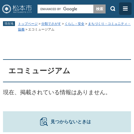
検
メ
索
ニ
ペ
メ
ュ
現在地
トップページ
>
分類でさがす
>
くらし・安全
>
まちづくり・コミュニティ・
ー
ニ
協働
>
エコミュージアム
ー
ジ
ュ
本
の
ー
文
先
を
頭
飛
エコミュージアム
で
ば
す
し
。
て
現在、掲載されている情報はありません。
本
文
へ
見つからないときは