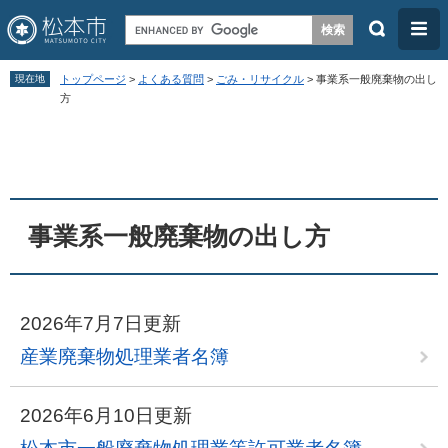
検
メ
索
ニ
ペ
メ
ュ
現在地
トップページ
>
よくある質問
>
ごみ・リサイクル
>
事業系一般廃棄物の出し
ー
ニ
方
ー
ジ
ュ
本
の
ー
文
先
を
頭
飛
事業系一般廃棄物の出し方
で
ば
す
し
。
て
2026年7月7日更新
本
文
産業廃棄物処理業者名簿
へ
2026年6月10日更新