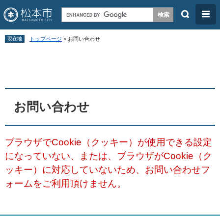
検
メ
索
ニ
ペ
メ
ュ
現在地
トップページ
>
お問い合わせ
ー
ニ
ー
本
ジ
ュ
文
の
ー
先
を
頭
飛
お問い合わせ
で
ば
す
し
ブラウザでCookie（クッキー）が使用できる設定
。
て
になっていない、または、ブラウザがCookie（ク
本
ッキー）に対応していないため、お問い合わせフ
文
ォームをご利用頂けません。
へ