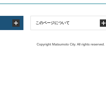
このページについて
サイトマップ
Copyright Matsumoto City. All rights reserved.
著作権・免責事項・リンク
個人情報の取り扱い
アクセシビリティ