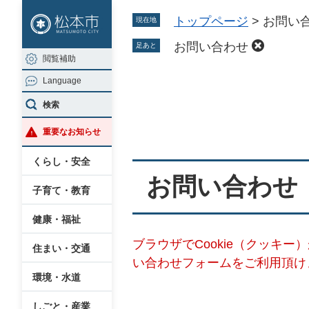
ペ
メ
トップページ
>
お問い
現在地
ー
ニ
ジ
ュ
お問い合わせ
足あと
閲覧補助
の
ー
Language
先
を
本
頭
飛
検索
文
で
ば
重要なお知らせ
す
し
。
て
くらし・安全
本
お問い合わせ
子育て・教育
文
へ
健康・福祉
ブラウザでCookie（クッキ
住まい・交通
い合わせフォームをご利用頂け
環境・水道
しごと・産業