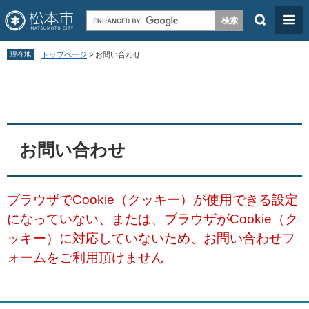
検
メ
索
ニ
ペ
メ
ュ
現在地
トップページ
>
お問い合わせ
ー
ニ
ー
本
ジ
ュ
文
の
ー
先
を
頭
飛
お問い合わせ
で
ば
す
し
ブラウザでCookie（クッキー）が使用できる設定
。
て
になっていない、または、ブラウザがCookie（ク
本
ッキー）に対応していないため、お問い合わせフ
文
ォームをご利用頂けません。
へ