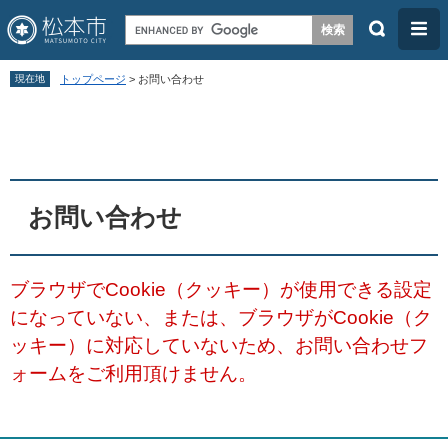
検
メ
索
ニ
ペ
メ
ュ
現在地
トップページ
>
お問い合わせ
ー
ニ
ー
本
ジ
ュ
文
の
ー
先
を
頭
飛
お問い合わせ
で
ば
す
し
ブラウザでCookie（クッキー）が使用できる設定
。
て
になっていない、または、ブラウザがCookie（ク
本
ッキー）に対応していないため、お問い合わせフ
文
ォームをご利用頂けません。
へ