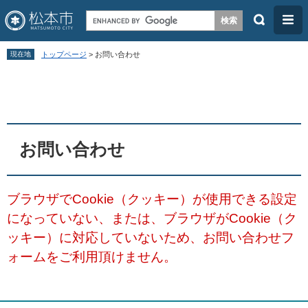
検
メ
索
ニ
ペ
メ
ュ
現在地
トップページ
>
お問い合わせ
ー
ニ
ー
本
ジ
ュ
文
の
ー
先
を
頭
飛
お問い合わせ
で
ば
す
し
ブラウザでCookie（クッキー）が使用できる設定
。
て
になっていない、または、ブラウザがCookie（ク
本
ッキー）に対応していないため、お問い合わせフ
文
ォームをご利用頂けません。
へ