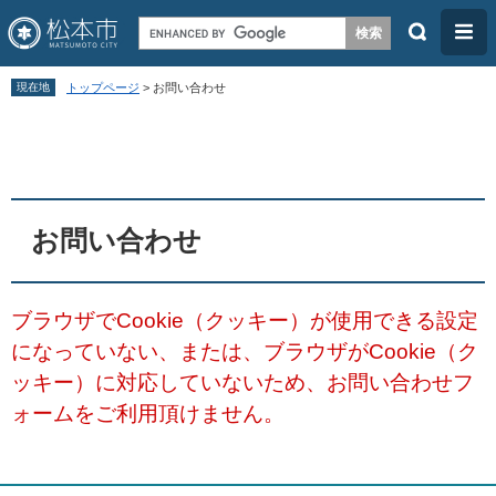
検
メ
索
ニ
ペ
メ
ュ
現在地
トップページ
>
お問い合わせ
ー
ニ
ー
本
ジ
ュ
文
の
ー
先
を
頭
飛
お問い合わせ
で
ば
す
し
ブラウザでCookie（クッキー）が使用できる設定
。
て
になっていない、または、ブラウザがCookie（ク
本
ッキー）に対応していないため、お問い合わせフ
文
ォームをご利用頂けません。
へ